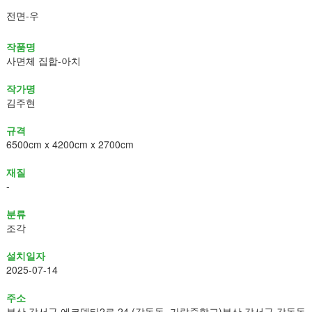
전면-우
작품명
사면체 집합-아치
작가명
김주현
규격
6500cm x 4200cm x 2700cm
재질
-
분류
조각
설치일자
2025-07-14
주소
부산 강서구 에코델타2로 24 (강동동, 가락중학교)부산 강서구 강동동