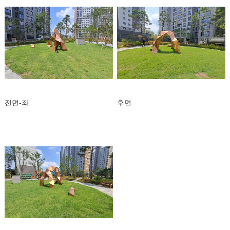
전면-좌
후면