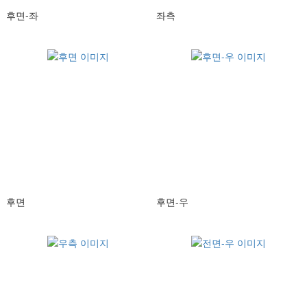
후면-좌
좌측
후면
후면-우