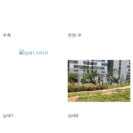
우측
전면-우
상세1
상세2