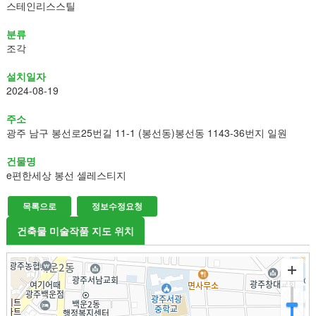
스테인리스스틸
분류
조각
설치일자
2024-08-19
주소
광주 남구 봉선로25번길 11-1 (봉선동)봉선동 1143-36번지 일원
건물명
e편한세상 봉선 셀레스티지
목록으로
정보수정요청
건축물 미술작품 지도 위치