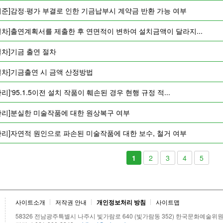
기준]감정·평가 부결로 인한 기금납부시 계약금 반환 가능 여부
절차]출연계획서를 제출한 후 연면적이 변하여 설치금액이 달라지...
절차]기금 출연 절차
절차]기금출연 시 금액 산정방법
리]‘95.1.5이전 설치 작품이 훼손된 경우 현행 규정 적...
관리]분실한 미술작품에 대한 원상복구 여부
관리]자연적 원인으로 파손된 미술작품에 대한 보수, 철거 여부
1
2
3
4
5
사이트소개
저작권 안내
개인정보처리 방침
사이트맵
58326 전남광주특별시 나주시 빛가람로 640 (빛가람동 352) 한국문화예술